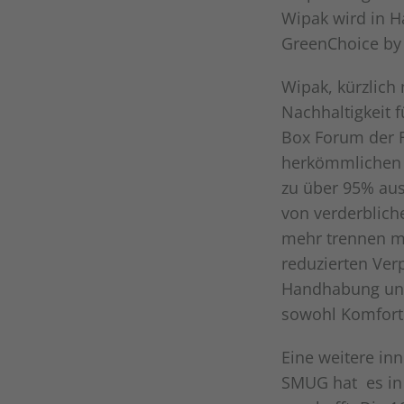
Wipak wird in H
GreenChoice by 
Wipak, kürzlich
Nachhaltigkeit 
Box Forum der F
herkömmlichen B
zu über 95% aus
von verderblich
mehr trennen mü
reduzierten Ver
Handhabung und
sowohl Komfort 
Eine weitere in
SMUG hat es in