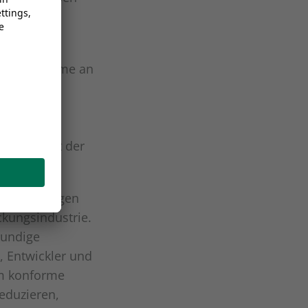
 die Teilnahme an
ares
ologie und
t das
ie Zukunft der
 Verpackungen
ckungsindustrie.
kundige
 Entwickler und
um konforme
eduzieren,