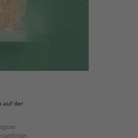
 auf der
igster
tattfindet.