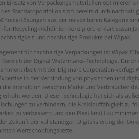
n Einsatz von Verpackungsmaterialien optimieren u
 des Standardportfolios sind bereits durch nachhaltig
nChoice-Lösungen aus der recycelbaren Kategorie si
for-Recycling-Richtlinien konzipiert, erklärt Susan Ja
achhaltigkeit und nachhaltige Produkte bei Wipak.
gement für nachhaltige Verpackungen ist Wipak füh
 Bereich der Digital Watermarks-Technologie. Durch 
sammenarbeit mit der Digimarc Corporation verfügt 
xpertise in der Verbindung von physischen und digit
die Interaktion zwischen Marke und Verbraucher deu
 erhöht werden. Diese Technologie hat sich als äußers
schungen zu verhindern, die Kreislauffähigkeit zu fö
rkeit zu verbessern und den Plastikmüll zu minimier
 der Zukunft der vollständigen Digitalisierung der Do
samten Wertschöpfungskette.