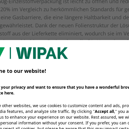
60g-Einzelstoffverpackung ist leicht zu öffnen und re
20% im Vergleich zu herkömmlichen Standards für g
 eine Gasbarriere, die eine längere Haltbarkeit und de
 gewährleistet. Dank der neuen Folienstruktur der Lö
toff aus der Lieferkette eliminiert, wodurch sie im V
ine nachhaltigere Option darstellt. Die Verpackung lä
einem praktischen Zip-Verschluss wieder verschließe
dukts zu bewahren. Zudem ist die Lösung über das br
-Programm vollständig recycelbar.
 by Wipak-Lösungen wurden in den letzten Jahren für
eistung und Qualität mehrfach ausgezeichnet. Zum Be
 Schlauchbeutelverpackung für geriebenen Käse den
erpackungs-Oscar (Oscardel’Emballage) im Jahr 2022
sind speziell entwickelt worden, um optimal auf be
en eingesetzt zu werden, ohne dass größere Investiti
derlich sind. Das ermöglicht unseren Kunden einen 