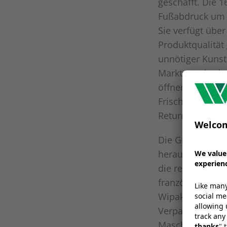
geschafft. Die 1
Fußabdruck um 
Sie verfügt über
Produktqualität
unnötiger Kunsts
Marktstandards e
öffnen und mit 
Frische des Pro
Return-to-Store
Die GreenChoice
herausragende L
die recycelbare
französischen V
Wipak-Lösungen 
Verpackungslini
Maschinen erfor