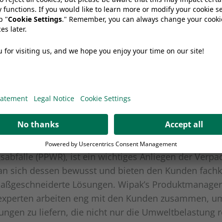
 Übergang zu nachhaltigen Verpackungen, ohne
rechungen.
uptakteure in der flexiblen Verpackungsindustrie ist
s Branchentreffpunkt in Deutschland für Wipak ein kl
r stehen Verpackungstrends, Nachhaltigkeit, Techn
us. Die Präsenz auf dieser Veranstaltung unterstreich
hhaltige Verpackungslösungen voranzutreiben und d
alten.
von Vorschriften, insbesondere der Verordnung über
abfälle (PPWR), ist ein wichtiges Anliegen der Verpa
an sich dessen bewusst und bieten den Kunden fach
aßgeschneiderte Lösungen. Wipak’s Produktmanager,
sexperten arbeiten eng mit den Kunden zusammen, 
ngen zu liefern, die nicht nur die Umweltbelastung r