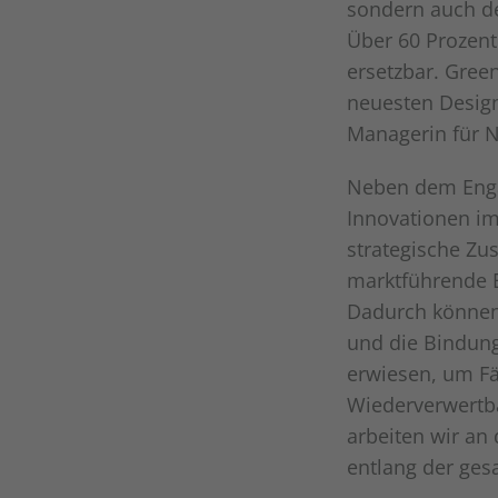
sondern auch de
Über 60 Prozent
ersetzbar. Gree
neuesten Design-
Managerin für N
Neben dem Enga
Innovationen im
strategische Zu
marktführende E
Dadurch können 
und die Bindung
erwiesen, um Fäl
Wiederverwertba
arbeiten wir an
entlang der ge