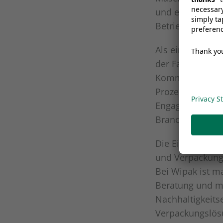
und effizienten
Betriebsunterb
Als einer der Ha
der Fachpack al
Kommitment. Hie
Prozesse im Fok
Engagement, nac
Branche zu gest
Die Einhaltung 
und Verpackungs
Bei Wipak ist m
Beratung und m
Nachhaltigkeit
Verpackungslösu