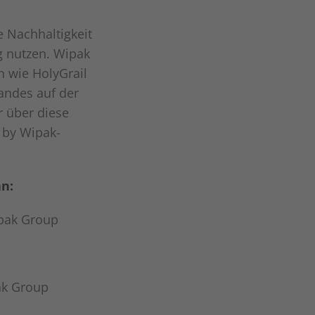
e Nachhaltigkeit
ng nutzen. Wipak
rn wie HolyGrail
andes auf der
r über diese
 by Wipak-
an:
ipak Group
ak Group