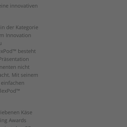
eine innovativen
in der Kategorie
em Innovation
u
lexPod™ besteht
Präsentation
nenten nicht
acht. Mit seinem
 einfachen
FlexPod™
riebenen Käse
ging Awards