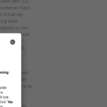
duziert den CO
-
2
eriebenen Käse.
n Erhalt der
sung wird
ergleich zu den
sst sich leicht
n, um die
itische OPRL-
 ihre
ispiel erhielt
 renommierten
. GreenChoice by
stehenden
onen in
reibungslosen