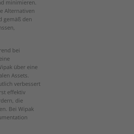
nd minimieren.
e Alternativen
nd gemäß den
nssen,
rend bei
eine
Wipak über eine
alen Assets.
tlich verbessert
t effektiv
rdern, die
en. Bei Wipak
kumentation