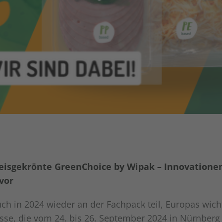
reisgekrönte GreenChoice by Wipak – Innovationen
vor
h in 2024 wieder an der Fachpack teil, Europas wicht
e, die vom 24. bis 26. September 2024 in Nürnberg s